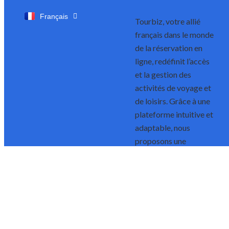
English
Français
Tourbiz, votre allié
français dans le monde
de la réservation en
ligne, redéfinit l’accès
et la gestion des
activités de voyage et
de loisirs. Grâce à une
plateforme intuitive et
adaptable, nous
proposons une
solution sur mesure
pour propulser votre
entreprise vers de
nouveaux horizons.