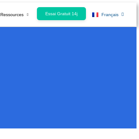
English
Essai Gratuit 14j
Ressources
Français