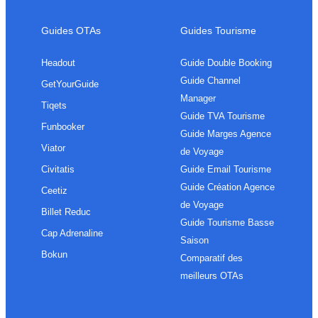
Guides OTAs
Guides Tourisme
Headout
Guide Double Booking
Guide Channel
GetYourGuide
Manager
Tiqets
Guide TVA Tourisme
Funbooker
Guide Marges Agence
Viator
de Voyage
Civitatis
Guide Email Tourisme
Guide Création Agence
Ceetiz
de Voyage
Billet Reduc
Guide Tourisme Basse
Cap Adrenaline
Saison
Bokun
Comparatif des
meilleurs OTAs