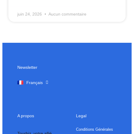
juin 24, 2026
Aucun commentaire
Newsletter
English
Français
A propos
Legal
Conditions Générales
Tourbiz, votre allié