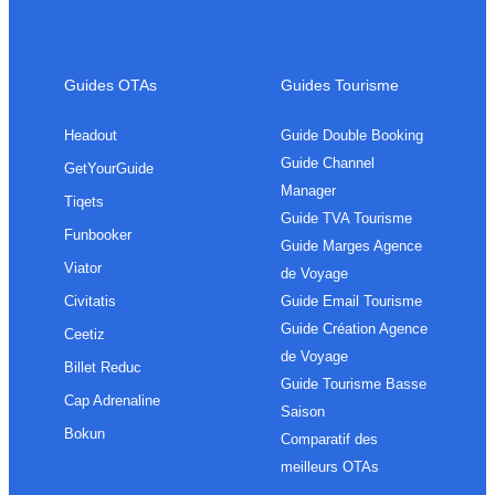
Guides OTAs
Guides Tourisme
Headout
Guide Double Booking
Guide Channel
GetYourGuide
Manager
Tiqets
Guide TVA Tourisme
Funbooker
Guide Marges Agence
Viator
de Voyage
Civitatis
Guide Email Tourisme
Guide Création Agence
Ceetiz
de Voyage
Billet Reduc
Guide Tourisme Basse
Cap Adrenaline
Saison
Bokun
Comparatif des
meilleurs OTAs