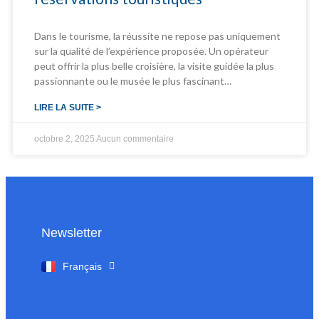
Dans le tourisme, la réussite ne repose pas uniquement
sur la qualité de l’expérience proposée. Un opérateur
peut offrir la plus belle croisière, la visite guidée la plus
passionnante ou le musée le plus fascinant…
LIRE LA SUITE >
octobre 2, 2025
Aucun commentaire
Newsletter
English
Français