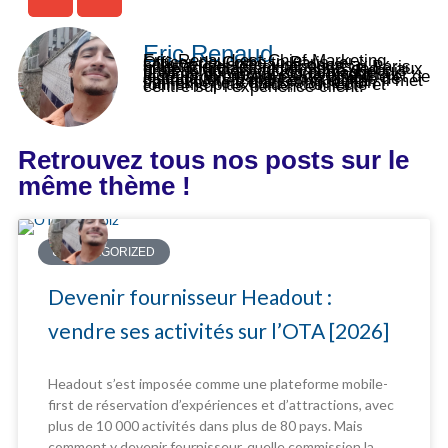
Eric Renaud
Eric Renaud est Chief Marketing Officer de Come to Paris, e-commerce spécialisé dans la billetterie et les expériences à Paris, et de Tourbiz, logiciel SaaS dédié aux professionnels du tourisme. Depuis près de dix ans, il accompagne acteurs et marques du secteur sur leurs problématiques de visibilité et de distribution. Expert en stratégie de contenu et en marketing digital, il met son expérience au service d’un tourisme plus fluide, connecté et centré sur l’expérience client.
Retrouvez tous nos posts sur le
même thème !
UNCATEGORIZED
Devenir fournisseur Headout :
vendre ses activités sur l’OTA [2026]
Headout s’est imposée comme une plateforme mobile-
first de réservation d’expériences et d’attractions, avec
plus de 10 000 activités dans plus de 80 pays. Mais
comment y devenir fournisseur, quelle commission la