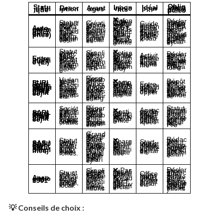
Description
Avantages
Inconvénients
Idéal pour…
Statut juridique
Obligations principales
– Déclaration mensuelle/trimestrielle du CA
✅ Création rapide et gratuite
❌ Plafond de chiffre d’affaires limité (77 700 € env.)
– Assurance RC Pro
✅ Comptabilité simplifiée
Auto-entrepreneur (micro-entreprise)
❌ Pas de déduction des charges réelles
Guides indépendants, petites activités touristiques, auto-entrepreneurs locaux
Statut simplifié pour démarrer une activité individuelle avec peu de charges administratives.
✅ Faibles cotisations sociales
– Immatriculation au registre (si activité commerciale)
❌ Responsabilité illimitée
✅ Simplicité de gestion
– Déclaration d’activité
❌ Cotisations sociales sur le bénéfice
Entreprise Individuelle (EI)
– Tenue d’une comptabilité simplifiée
✅ Protection du patrimoine personnel
Activités saisonnières, guides, artisans du tourisme
– RC Pro obligatoire
✅ Fiscalité à l’IR
❌ Responsabilité étendue (hors patrimoine pro)
Statut pour exercer seul, sans créer de société. Depuis 2022, patrimoine personnel protégé.
✅ Responsabilité limitée
– Dépôt des statuts
❌ Comptabilité plus lourde
✅ Structure crédible auprès des partenaires
– Tenue d’une comptabilité complète
Entrepreneurs individuels voulant se développer
EURL (Entreprise Unipersonnelle à Responsabilité Limitée)
❌ Cotisations minimales même sans chiffre d’affaires
– Déclaration annuelle
Variante de la SARL à associé unique. Sépare les biens personnels et professionnels.
✅ Possibilité de déduire les charges
✅ Répartition claire des parts
– Statuts, immatriculation, assemblées
❌ Gestion administrative lourde
✅ Responsabilité limitée
SARL (Société à Responsabilité Limitée)
– Comptabilité complète
❌ Flexibilité limitée
Agences de voyages, structures familiales, hébergements touristiques
Société à plusieurs associés, adaptée aux projets touristiques collaboratifs.
✅ Bonne image professionnelle
– Assurance RC Pro
✅ Grande liberté de fonctionnement
– Rédaction des statuts
❌ Charges sociales plus élevées
– Comptabilité rigoureuse
✅ Bonne image pour partenaires/investisseurs
SAS / SASU (Société par Actions Simplifiée)
Start-ups touristiques, plateformes, agences digitales
Statut très flexible, idéal pour projets innovants ou levées de fonds.
❌ Création plus coûteuse
– Président = assimilé salarié
✅ Protection sociale du dirigeant (régime salarié)
✅ Simplicité et souplesse
– Déclaration en préfecture
❌ Pas de bénéfices distribuables
– Assemblées générales
Association loi 1901
✅ Exonération d’impôt si but non lucratif
Offices de tourisme, structures locales, projets culturels
Structure à but non lucratif, adaptée au tourisme social, culturel ou local.
❌ Encadrement strict en cas d’activité commerciale
✅ Possibilité de subventions
– Comptabilité simple (ou complète si subventions)
💡 Conseils de choix :