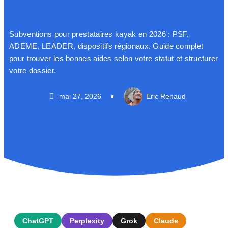
Subventions pour prestataires kayak en 2026 : PSF,
ADEME, LEADER, dispositifs régionaux. Guide complet
pour trouver les bonnes aides selon votre statut et structurer
votre dossier.
mai 27, 2026
Eric Renaud
ChatGPT
Perplexity
Grok
Claude